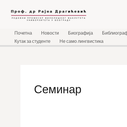
Skip
to
content
Почетна
Новости
Биографија
Библиограф
Кутак за студенте
Не само лингвистика
Семинар