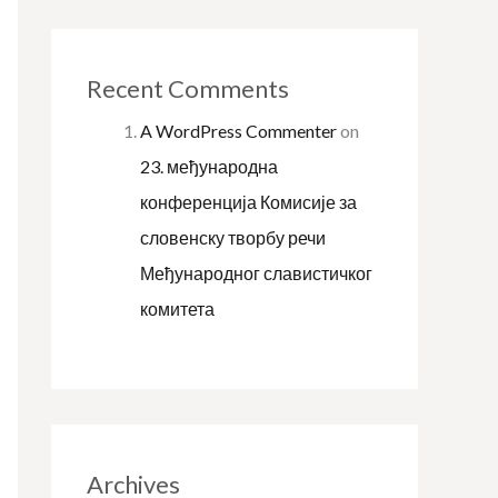
Recent Comments
A WordPress Commenter
on
23. међународна
конференција Комисије за
словенску творбу речи
Међународног славистичког
комитета
Archives