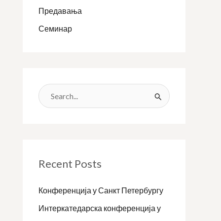
Предавања
Семинар
S
e
a
r
c
Recent Posts
h
Конференција у Санкт Петербургу
f
Интеркатедарска конференција у
o