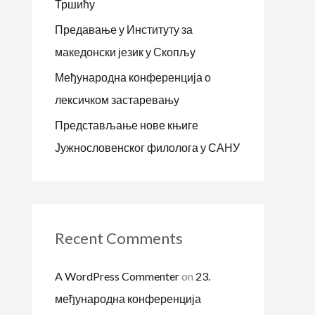
Тршићу
r
:
Предавање у Институту за
македонски језик у Скопљу
Међународна конференција о
лексичком застаревању
Представљање нове књиге
Јужнословенског филолога у САНУ
Recent Comments
A WordPress Commenter
on
23.
међународна конференција