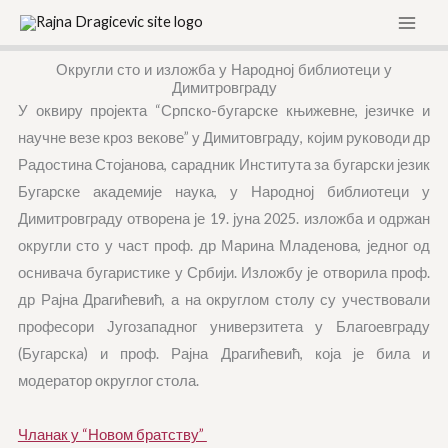
Skip
to
content
Округли сто и изложба у Народној библиотеци у
Димитровграду
У оквиру пројекта “Српско-бугарске књижевне, језичке и
научне везе кроз векове” у Димитовграду, којим руководи др
Радостина Стојанова, сарадник Института за бугарски језик
Бугарске академије наука, у Народној библиотеци у
Димитровграду отворена је 19. јуна 2025. изложба и одржан
округли сто у част проф. др Марина Младенова, једног од
оснивача бугаристике у Србији. Изложбу је отворила проф.
др Рајна Драгићевић, а на округлом столу су учествовали
професори Југозападног универзитета у Благоевграду
(Бугарскa) и проф. Рајна Драгићевић, која је била и
модератор округлог стола.
Чланак у “Новом братству”